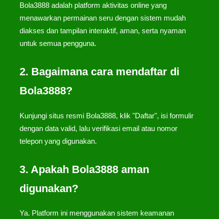
Bola3888 adalah platform aktivitas online yang
menawarkan permainan seru dengan sistem mudah
diakses dan tampilan interaktif, aman, serta nyaman
untuk semua pengguna.
2. Bagaimana cara mendaftar di
Bola3888?
Kunjungi situs resmi Bola3888, klik "Daftar", isi formulir
dengan data valid, lalu verifikasi email atau nomor
telepon yang digunakan.
3. Apakah Bola3888 aman
digunakan?
Ya. Platform ini menggunakan sistem keamanan