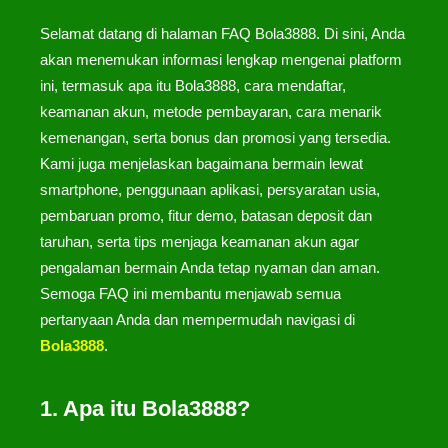
Selamat datang di halaman FAQ Bola3888. Di sini, Anda
akan menemukan informasi lengkap mengenai platform
ini, termasuk apa itu Bola3888, cara mendaftar,
keamanan akun, metode pembayaran, cara menarik
kemenangan, serta bonus dan promosi yang tersedia.
Kami juga menjelaskan bagaimana bermain lewat
smartphone, penggunaan aplikasi, persyaratan usia,
pembaruan promo, fitur demo, batasan deposit dan
taruhan, serta tips menjaga keamanan akun agar
pengalaman bermain Anda tetap nyaman dan aman.
Semoga FAQ ini membantu menjawab semua
pertanyaan Anda dan mempermudah navigasi di
Bola3888
.
1. Apa itu Bola3888?